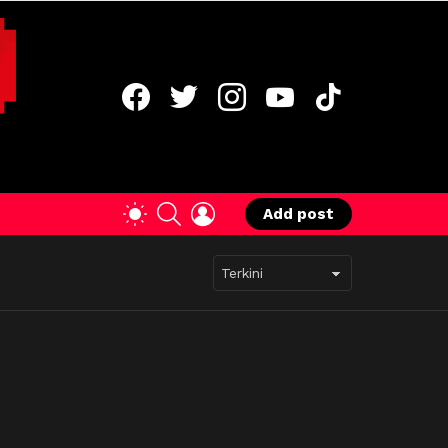
facebook
twitter
instagram
youtube
tiktok
SEARCH
LOGIN
SWITCH
Add post
SKIN