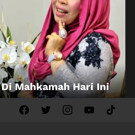
 Di Mahkamah Hari Ini
facebook
twitter
instagram
youtube
tiktok