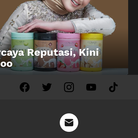
caya Reputasi, Kini
boo
facebook
twitter
instagram
youtube
tiktok