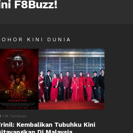
ini F8Buzz!
SOHOR KINI DUNIA
1.9k
Tontonan
rinil: Kembalikan Tubuhku Kini
itayangkan Di Malaysia