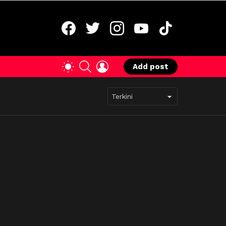
facebook
twitter
instagram
youtube
tiktok
SEARCH
LOGIN
SWITCH
Add post
SKIN