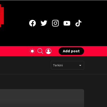
facebook
twitter
instagram
youtube
tiktok
SEARCH
LOGIN
SWITCH
Add post
SKIN