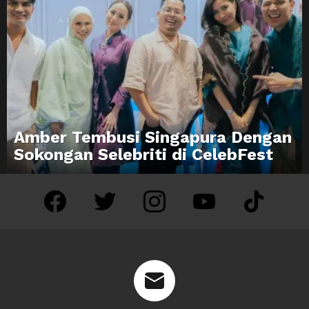
Amber Tembusi Singapura Dengan
Sokongan Selebriti di CelebFest
facebook
twitter
instagram
youtube
tiktok