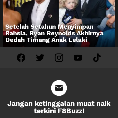
Setelah Setahun Menyimpan
Rahsia, Ryan Reynolds Akhirnya
Dedah Timang Anak Lelaki
facebook
twitter
instagram
youtube
tiktok
Jangan ketinggalan muat naik
terkini F8Buzz!