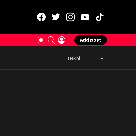
facebook
twitter
instagram
youtube
tiktok
SEARCH
LOGIN
SWITCH
Add post
SKIN