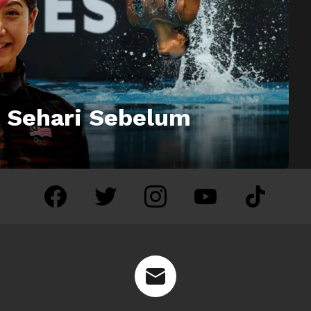
n Sehari Sebelum
facebook
twitter
instagram
youtube
tiktok