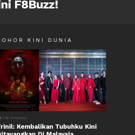
ini F8Buzz!
SOHOR KINI DUNIA
1.9k
Tontonan
rinil: Kembalikan Tubuhku Kini
itayangkan Di Malaysia