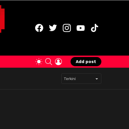
facebook
twitter
instagram
youtube
tiktok
SEARCH
LOGIN
SWITCH
Add post
SKIN