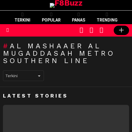
TERKINI
POPULAR
PANAS
TRENDING
CART
LOGIN
SWITCH
SKIN
Menu
AL MASHAAER AL
MUGADDASAH METRO
SOUTHERN LINE
LATEST STORIES