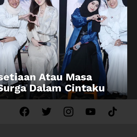
setiaan Atau Masa
Surga Dalam Cintaku
facebook
twitter
instagram
youtube
tiktok