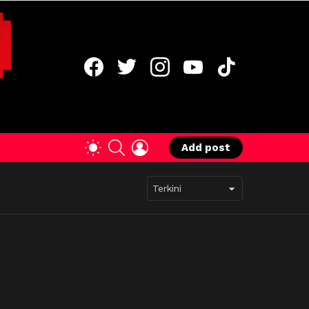
facebook
twitter
instagram
youtube
tiktok
SEARCH
LOGIN
SWITCH
Add post
SKIN