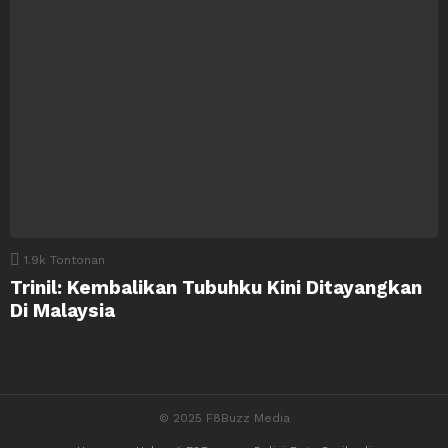
1.9k
Tontonan
Trinil: Kembalikan Tubuhku Kini Ditayangkan
Di Malaysia
© 2025 F8Buzz Media