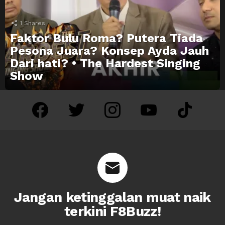
1
Shares
Faktor Bulu Roma? Putera Tiada
Pesona Juara? Konsep Ayda Jauh
Dari hati? • The Hardest Singing
Show
facebook
twitter
instagram
youtube
tiktok
Jangan ketinggalan muat naik
terkini F8Buzz!