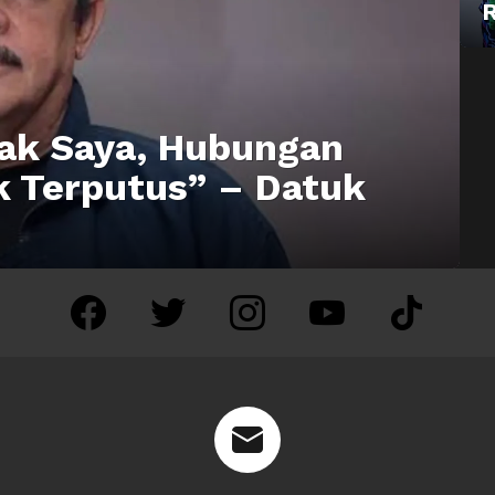
ak Saya, Hubungan
k Terputus” – Datuk
facebook
twitter
instagram
youtube
tiktok