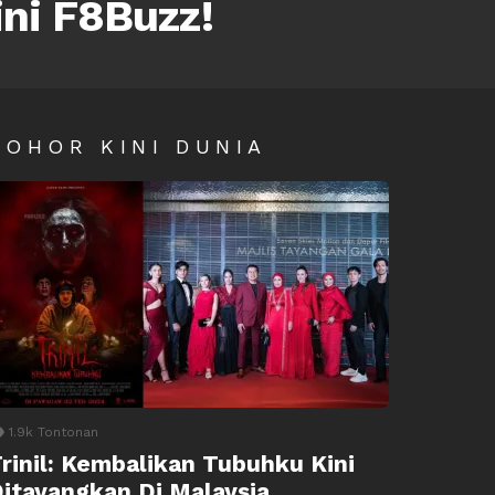
ini F8Buzz!
SOHOR KINI DUNIA
1.9k
Tontonan
rinil: Kembalikan Tubuhku Kini
itayangkan Di Malaysia