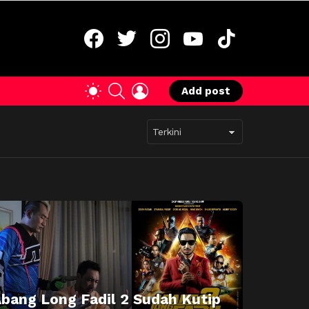
facebook
twitter
instagram
youtube
tiktok
SEARCH
LOGIN
SWITCH
Add post
SKIN
bang Long Fadil 2 Sudah Kutip