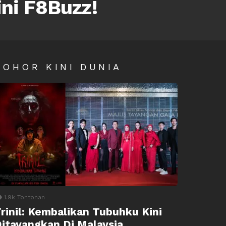
ini F8Buzz!
SOHOR KINI DUNIA
1.9k
Tontonan
rinil: Kembalikan Tubuhku Kini
itayangkan Di Malaysia