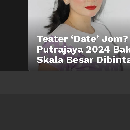
Teater ‘Date’ Jom?
Putrajaya 2024 Ba
Skala Besar Dibint