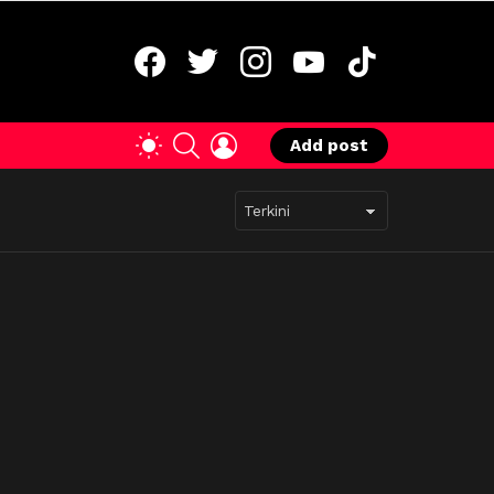
facebook
twitter
instagram
youtube
tiktok
SEARCH
LOGIN
SWITCH
Add post
SKIN