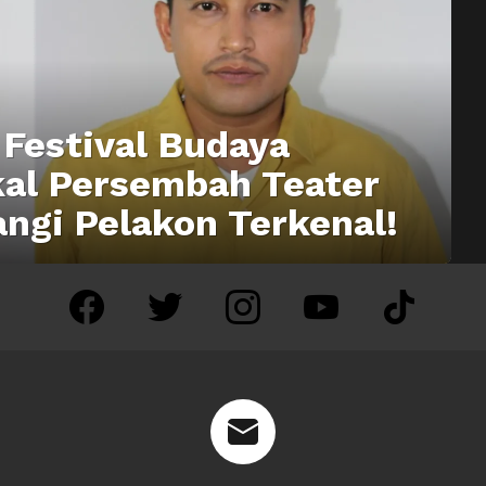
 Festival Budaya
kal Persembah Teater
angi Pelakon Terkenal!
facebook
twitter
instagram
youtube
tiktok