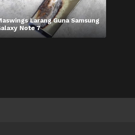
Maswings Larang Guna Samsung
alaxy Note 7