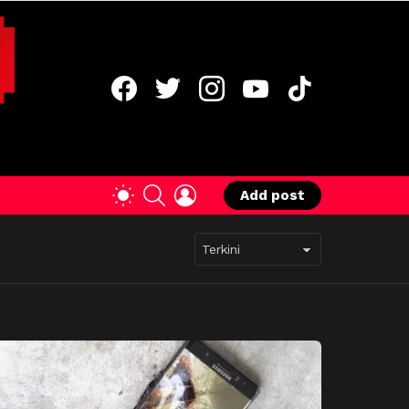
facebook
twitter
instagram
youtube
tiktok
SEARCH
LOGIN
SWITCH
Add post
SKIN