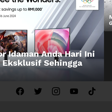
G
r Idaman Anda Hari Ini
 Eksklusif Sehingga
facebook
twitter
instagram
youtube
tiktok