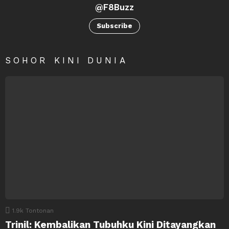
@F8Buzz
Subscribe
SOHOR KINI DUNIA
1.9k
Tontonan
Trinil: Kembalikan Tubuhku Kini Ditayangkan