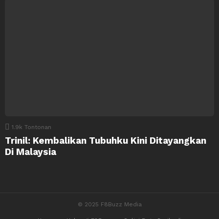
1.9k
Tontonan
Trinil: Kembalikan Tubuhku Kini Ditayangkan
Di Malaysia
© 2025 F8Buzz Media