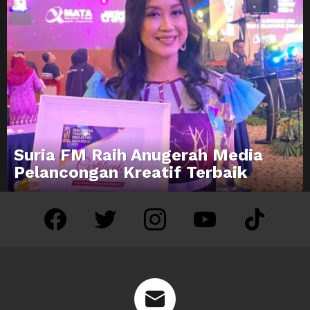
Suria FM Raih Anugerah Media
Pelancongan Kreatif Terbaik
facebook
twitter
instagram
youtube
tiktok