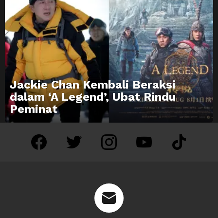
Jackie Chan Kembali Beraksi
dalam ‘A Legend’, Ubat Rindu
Peminat
facebook
twitter
instagram
youtube
tiktok