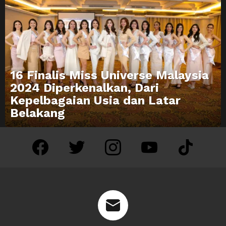
16 Finalis Miss Universe Malaysia
2024 Diperkenalkan, Dari
Kepelbagaian Usia dan Latar
Belakang
facebook
twitter
instagram
youtube
tiktok