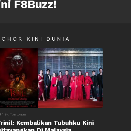
ini F8Buzz!
SOHOR KINI DUNIA
1.9k
Tontonan
rinil: Kembalikan Tubuhku Kini
itayangkan Di Malaysia