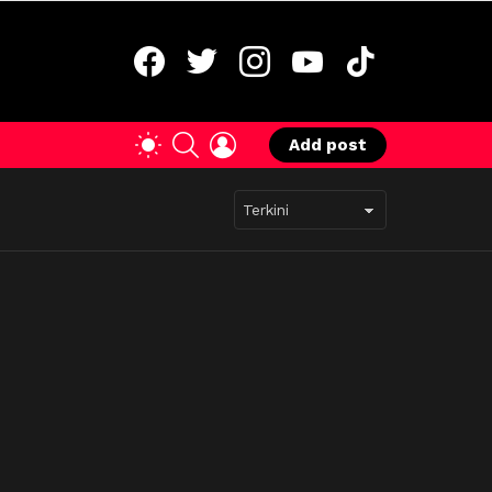
facebook
twitter
instagram
youtube
tiktok
SEARCH
LOGIN
SWITCH
Add post
SKIN