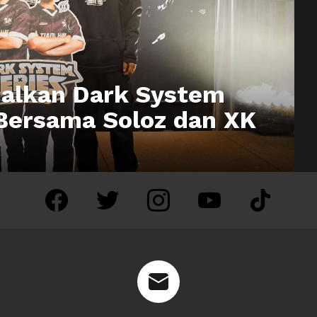
nalkan Dark System
 Bersama Soloz dan XK
facebook
twitter
instagram
youtube
tiktok