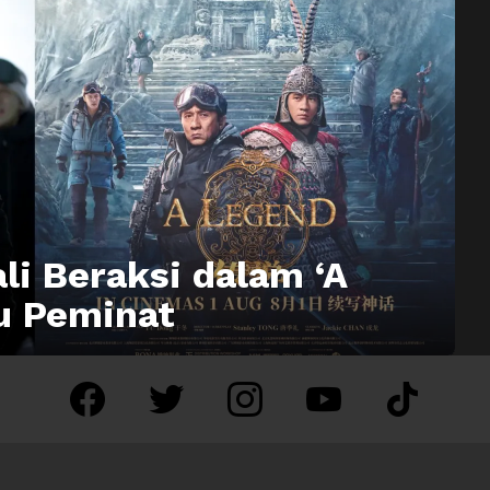
i Beraksi dalam ‘A
u Peminat
facebook
twitter
instagram
youtube
tiktok