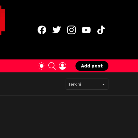
facebook
twitter
instagram
youtube
tiktok
SEARCH
LOGIN
SWITCH
Add post
SKIN