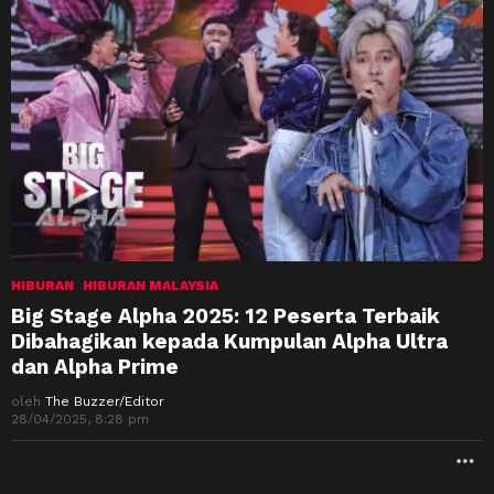
HIBURAN
HIBURAN MALAYSIA
Big Stage Alpha 2025: 12 Peserta Terbaik
Dibahagikan kepada Kumpulan Alpha Ultra
dan Alpha Prime
oleh
The Buzzer/Editor
28/04/2025, 8:28 pm
M