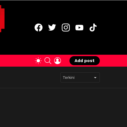
facebook
twitter
instagram
youtube
tiktok
SEARCH
LOGIN
SWITCH
Add post
SKIN