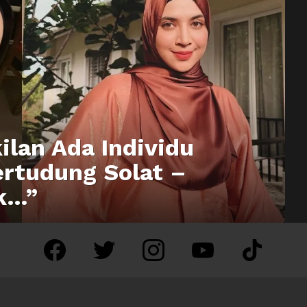
ilan Ada Individu
ertudung Solat –
ik…”
facebook
twitter
instagram
youtube
tiktok