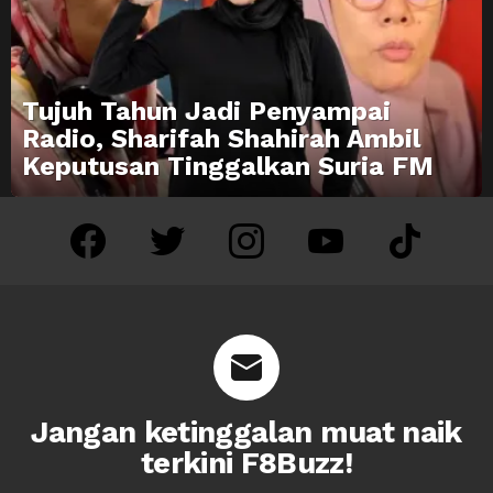
Tujuh Tahun Jadi Penyampai
Radio, Sharifah Shahirah Ambil
Keputusan Tinggalkan Suria FM
facebook
twitter
instagram
youtube
tiktok
Jangan ketinggalan muat naik
terkini F8Buzz!