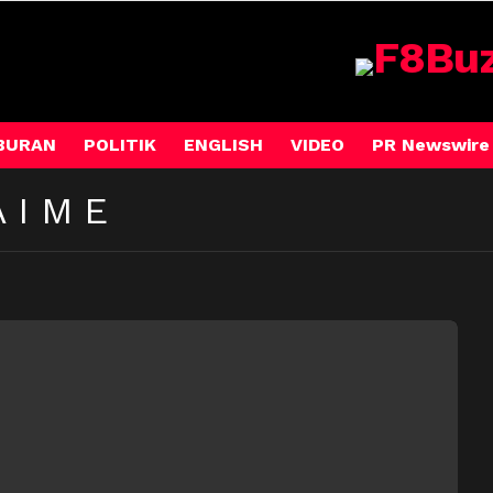
BURAN
POLITIK
ENGLISH
VIDEO
PR Newswire
AIME